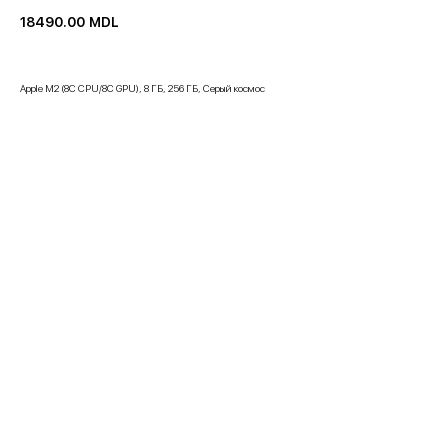
18490.00
MDL
Apple M2 (8C CPU/8C GPU), 8 ГБ, 256 ГБ, Серый космос