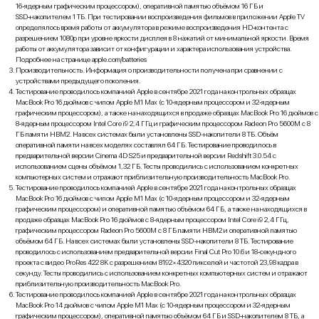
16‑ядерным графическим процессором), оперативной памятью объёмом 16 ГБ и
SSD‑накопителем 1 ТБ. При тестировании воспроизведения фильмов в приложении Apple TV
определялось время работы от аккумулятора в режиме воспроизведения HD‑контента с
разрешением 1080p при уровне яркости дисплея в 8 нажатий от минимальной яркости. Время
работы от аккумулятора зависит от конфигурации и характера использования устройства.
Подробнее на странице apple.com/batteries
Производительность. Информация о производительности получена при сравнении с
устройствами предыдущего поколения.
Тестирование проводилось компанией Apple в сентябре 2021 года на контрольных образцах
MacBook Pro 16 дюймов с чипом Apple M1 Max (с 10‑ядерным процессором и 32‑ядерным
графическим процессором), а также на находящихся в продаже образцах MacBook Pro 16 дюймов с
8‑ядерным процессором Intel Core i9 2,4 ГГц и графическим процессором Radeon Pro 5600M с 8
ГБ памяти HBM2. На всех системах были установлены SSD-накопители 8 ТБ. Объём
оперативной памяти на всех моделях составлял 64 ГБ. Тестирование проводилось в
предварительной версии Cinema 4D S25 и предварительной версии Redshift 3.0.54 с
использованием сцены объёмом 1,32 ГБ. Тесты проводились с использованием конкретных
компьютерных систем и отражают приблизительную производительность MacBook Pro.
Тестирование проводилось компанией Apple в сентябре 2021 года на контрольных образцах
MacBook Pro 16 дюймов с чипом Apple M1 Max (с 10‑ядерным процессором и 32‑ядерным
графическим процессором) и оперативной памятью объёмом 64 ГБ, а также на находящихся в
продаже образцах MacBook Pro 16 дюймов с 8‑ядерным процессором Intel Core i9 2,4 ГГц,
графическим процессором Radeon Pro 5600M c 8 ГБ памяти HBM2 и оперативной памятью
объёмом 64 ГБ. На всех системах были установлены SSD-накопители 8 ТБ. Тестирование
проводилось с использованием предварительной версии Final Cut Pro 10.6 и 18‑секундного
проекта с видео ProRes 422 8K с разрешением 8192×4320 пикселей и частотой 23,98 кадра в
секунду. Тесты проводились с использованием конкретных компьютерных систем и отражают
приблизительную производительность MacBook Pro.
Тестирование проводилось компанией Apple в сентябре 2021 года на контрольных образцах
MacBook Pro 14 дюймов с чипом Apple M1 Max (с 10‑ядерным процессором и 32‑ядерным
графическим процессором), оперативной памятью объёмом 64 ГБ и SSD‑накопителем 8 ТБ, а