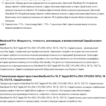
Дисплей. Размер дисплея определяется по диагонали. Дисплей MacBook Pro 14 дюймов
представляет собой прямоугольник с закруглёнными верхними углами. Диагональ этого
прямоугольника составляет 14,2 дюйма (фактическая область просмотра меньше). Дисплей
MacBook Pro 16 дюймов представляет собой прямоугольник с закруглёнными верхними углами.
Диагональ этого прямоугольника составляет 16,2 дюйма (фактическая область просмотра
меньше).
Накопитель. 1 ГБ = 1 миллиард байт, 1 ТБ = 1 триллион байт; фактическая ёмкость после
форматирования меньше.
Macbook Pro: Мощность, точность, инновации, и великолепный Серый космос
цвет
MacBook Pro 16.2" Apple M1 Pro (10C CPU/16C GPU), 16 ГБ, 512 ГБ, Серый космос - флагманский
ноутбук Apple, созданный для профессионалов, творческих людей и энтузиастов технологий,
которым требуется исключительная производительность и передовой функционал. Благодаря
элегантному минималистичному дизайну эти ноутбуки является эстетическими шедеврами,
которые органично впишутся в любую обстановку. Но дело не только во внешности; речь идет о
мощности и функциональности MacBook Pro 16.2" Apple M1 Pro (10C CPU/16C GPU), 16 ГБ, 512 ГБ,
Серый космос. Давайте проведем краткий обзор комплектации ноутбуков от Apple.
Технические характеристики MacBook Pro 16.2" Apple M1 Pro (10C CPU/16C GPU), 16
ГБ, 512 ГБ, Серый космос
Процессор и память MacBook Pro 16.2" Apple M1 Pro (10C CPU/16C GPU), 16 ГБ, 512 ГБ, Серый космос
MacBook Pro 16.2" Apple M1 Pro (10C CPU/16C GPU), 16 ГБ, 512 ГБ, Серый космос оснащен новейшими
процессорами Intel или Apple Silicon (зависит от модели). Эти процессоры обеспечивают
молниеносную производительность, позволяя с легкостью решать сложные задачи.
MacBook Pro 16.2" Apple M1 Pro (10C CPU/16C GPU), 16 ГБ, 512 ГБ, Серый космос доступен в различных
конфигурациях памяти и процессоров, соответствующих вашим потребностям.