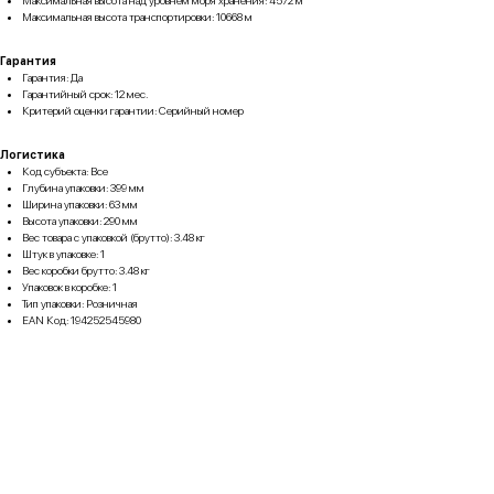
Максимальная высота транспортировки: 10668 м
Гарантия
Гарантия: Да
Гарантийный срок: 12 мес.
Критерий оценки гарантии: Серийный номер
Логистика
Код субъекта: Все
Глубина упаковки: 399 мм
Ширина упаковки: 63 мм
Высота упаковки: 290 мм
Вес товара с упаковкой (брутто): 3.48 кг
Штук в упаковке: 1
Вес коробки брутто: 3.48 кг
Упаковок в коробке: 1
Тип упаковки: Розничная
EAN Код: 194252545980