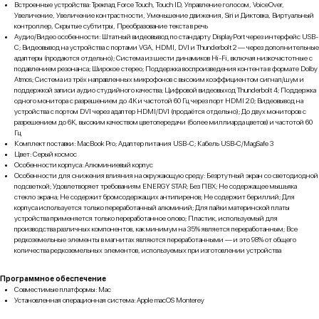
Встроенные устройства: Трекпад Force Touch, Touch ID, Управление голосом, VoiceOver,
Увеличение, Увеличение контрастности, Уменьшение движения, Siri и Диктовка, Виртуальный
контроллер, Скрытые субтитры, Преобразование текста в речь
Аудио/Видео особенности: Штатный видеовывод по стандарту DisplayPort через интерфейс USB-
C; Видеовывод на устройства с портами VGA, HDMI, DVI и Thunderbolt 2 — через дополнительные
адаптеры (продаются отдельно); Система из шести динамиков Hi-Fi, включая низкочастотные с
подавлением резонанса; Широкое стерео; Поддержка воспроизведения контента в формате Dolby
Atmos; Система из трёх направленных микрофонов с высоким коэффициентом сигнал/шум и
поддержкой записи аудио студийного качества; Цифровой видеовыход Thunderbolt 4; Поддержка
одного монитора с разрешением до 4K и частотой 60 Гц через порт HDMI 2.0; Видеовывод на
устройства с портом DVI через адаптер HDMI/DVI (продаётся отдельно); До двух мониторов с
разрешением до 6K, высоким качеством цветопередачи (более миллиарда цветов) и частотой 60
Гц
Комплект поставки: MacBook Pro; Адаптер питания USB-C; Кабель USB‑C/MagSafe 3
Цвет: Серый космос
Особенности корпуса: Алюминиевый корпус
Особенности для снижения влияния на окружающую среду: Безртутный экран со светодиодной
подсветкой; Удовлетворяет требованиям ENERGY STAR; Без ПВХ; Не содержащее мышьяка
стекло экрана; Не содержит бромсодержащих антипиренов; Не содержит бериллий; Для
корпуса используется только переработанный алюминий; Для пайки материнской платы
устройства применяется только переработанное олово; Пластик, используемый для
производства различных компонентов, как минимум на 35% является переработанным; Все
редкоземельные элементы в магнитах являются перерабо­танными — и это 98% от общего
количества редкоземельных элементов, используемых при изготовлении устройства
Программное обеспечение
Совместимые платформы: Mac
Установленная операционная система: Apple macOS Monterey