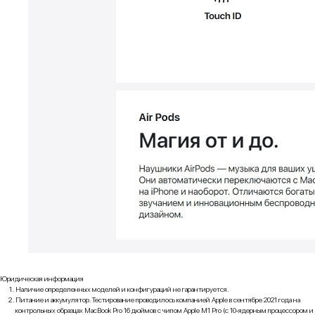
Юридическая информация
Наличие определенных моделей и конфигураций не гарантируется.
Питание и аккумулятор. Тестирование проводилось компанией Apple в сентябре 2021 года на
контрольных образцах MacBook Pro 16 дюймов с чипом Apple M1 Pro (с 10‑ядерным процессором и