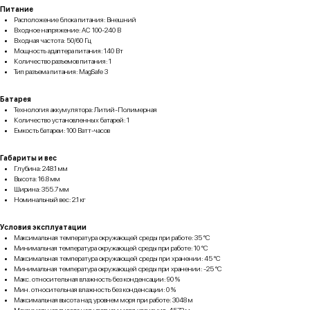
Питание
Расположение блока питания: Внешний
Входное напряжение: AC 100-240 В
Входная частота: 50/60 Гц
Мощность адаптера питания: 140 Вт
Количество разъемов питания: 1
Тип разъема питания: MagSafe 3
Батарея
Технология аккумулятора: Литий-Полимерная
Количество установленных батарей: 1
Емкость батареи: 100 Ватт-часов
Габариты и вес
Глубина: 248.1 мм
Высота: 16.8 мм
Ширина: 355.7 мм
Номинальный вес: 2.1 кг
Условия эксплуатации
Максимальная температура окружающей среды при работе: 35 °C
Минимальная температура окружающей среды при работе: 10 °C
Максимальная температура окружающей среды при хранении: 45 °C
Минимальная температура окружающей среды при хранении: -25 °C
Макс. относительная влажность без конденсации: 90 %
Мин. относительная влажность без конденсации: 0 %
Максимальная высота над уровнем моря при работе: 3048 м
Максимальная высота над уровнем моря хранения: 4572 м