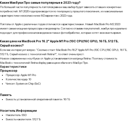
Какие Макбуки Про самые популярные в 2023 году?
По большей части популярность лэптопов равна и ваш выбор будет зависеть от ваших конкретных
потребностей. M1 2020 года производится по техпроцессу прошлого поколения, их максимальные
характеристики несколько ниже M2 вариантов с 2022 года.
Лэптопы от Apple с различных годов отличаются характеристиками. Новый MacBook Pro M2 2023
имеет самые мощные процессоры и видеокарты. Согласно отзывам покупателей, макбук про идеально
подходит для профессионалов видеомонтажа и фотообработки, которые хотят экономить время.
Какая цена на MacBook Pro 16.2" Apple M1 Pro (10C CPU/16C GPU), 16 ГБ, 512 ГБ,
Серый космос?
Если вас интересует вопрос: “Сколько стоит MacBook Pro 16.2" Apple M1 Pro (10C CPU/16C GPU), 16 ГБ,
512 ГБ, Серый космос с технологией Retina?”, то ответ очень прост:
На всех современных ноутбуках от Apple устанавливается матрица Retina. Поэтому стоимость
MacBook с технологией Retina display равна цене обычного МакБук Про.
Характеристики
Процессор
Процессор: Apple M1 Pro
Количество ядер: 10
Чипсет: System on Chip (SoC)
Память
Емкость установленной оперативной памяти: 16 ГБ
Носитель Информации
Накопитель: SSD
Емкость накопителя: 512 ГБ