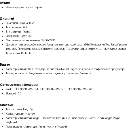
Аудио
Режим аудиовыхода: Стерео
Дисплей
Диагональ экрана: 16.2"
Тип дисплея: ЖК
Тип матрицы: Retina
Цветность: Цветной
Максимальное разрешение: 3456x2234
Дополнительные особенности: Расширенный цветовой охват (P3); Технология True Tone; Яркость
1600 кд/ м² в пиковом режиме; Яркость 1000 кд/м²; Дисплей Liquid Retina XDR; 1 миллиард цветов;
Технология ProMotion
Видео
Характеристики 2D/3D: 16‑ядерная система Neural Engine; 16‑ядерный графический процессор
Тип видеопамяти: Видеопамять заимствуется у оперативной памяти
Cетевые спецификации
Wi-Fi: IEEE 802.11n Wi-Fi 4, IEEE 802.11ac Wi-Fi 5, IEEE 802.11ax Wi-Fi 6
Bluetooth 5.0
Система
Тип системы: Ноутбук
Конфигурация: Кастом
Характеристики клавиатуры: Подсветка; Датчик внешней освещённости; Клавиатура Magic
Keyboard
Локализация Клавиатуры: Английский+Русский