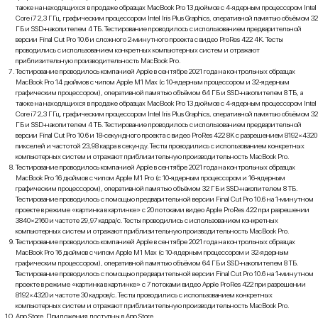
также на находящихся в продаже образцах MacBook Pro 13 дюймов с 4‑ядерным процессором Intel
Core i7 2,3 ГГц, графическим процессором Intel Iris Plus Graphics, оперативной памятью объёмом 32
ГБ и SSD‑накопителем 4 ТБ. Тестирование проводилось с использованием предварительной
версии Final Cut Pro 10.6 и сложного 2‑минутного проекта с видео ProRes 422 4K. Тесты
проводились с использованием конкретных компьютерных систем и отражают
приблизительную производительность MacBook Pro.
Тестирование проводилось компанией Apple в сентябре 2021 года на контрольных образцах
MacBook Pro 14 дюймов с чипом Apple M1 Max (с 10‑ядерным процессором и 32‑ядерным
графическим процессором), оперативной памятью объёмом 64 ГБ и SSD‑накопителем 8 ТБ, а
также на находящихся в продаже образцах MacBook Pro 13 дюймов с 4‑ядерным процессором Intel
Core i7 2,3 ГГц, графическим процессором Intel Iris Plus Graphics, оперативной памятью объёмом 32
ГБ и SSD‑накопителем 4 ТБ. Тестирование проводилось с использованием предварительной
версии Final Cut Pro 10.6 и 18‑секундного проекта с видео ProRes 422 8K с разрешением 8192×4320
пикселей и частотой 23,98 кадра в секунду. Тесты проводились с использованием конкретных
компьютерных систем и отражают приблизительную производительность MacBook Pro.
Тестирование проводилось компанией Apple в сентябре 2021 года на контрольных образцах
MacBook Pro 16 дюймов с чипом Apple M1 Pro (с 10‑ядерным процессором и 16‑ядерным
графическим процессором), оперативной памятью объёмом 32 ГБ и SSD‑накопителем 8 ТБ.
Тестирование проводилось с помощью предварительной версии Final Cut Pro 10.6 на 1‑минутном
проекте в режиме «картинка в картинке» с 20 потоками видео Apple ProRes 422 при разрешении
3840×2160 и частоте 29,97 кадра/с. Тесты проводились с использованием конкретных
компьютерных систем и отражают приблизительную производительность MacBook Pro.
Тестирование проводилось компанией Apple в сентябре 2021 года на контрольных образцах
MacBook Pro 16 дюймов с чипом Apple M1 Max (с 10‑ядерным процессором и 32‑ядерным
графическим процессором), оперативной памятью объёмом 64 ГБ и SSD‑накопителем 8 ТБ.
Тестирование проводилось с помощью предварительной версии Final Cut Pro 10.6 на 1‑минутном
проекте в режиме «картинка в картинке» с 7 потоками видео Apple ProRes 422 при разрешении
8192×4320 и частоте 30 кадров/с. Тесты проводились с использованием конкретных
компьютерных систем и отражают приблизительную производительность MacBook Pro.
App Store. Приложения доступны в App Store.